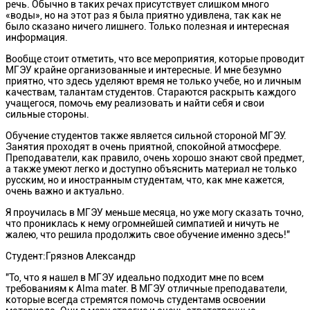
речь. Обычно в таких речах присутствует слишком много
«воды», но на этот раз я была приятно удивлена, так как не
было сказано ничего лишнего. Только полезная и интересная
информация.
Вообще стоит отметить, что все мероприятия, которые проводит
МГЭУ крайне организованные и интересные. И мне безумно
приятно, что здесь уделяют время не только учебе, но и личным
качествам, талантам студентов. Стараются раскрыть каждого
учащегося, помочь ему реализовать и найти себя и свои
сильные стороны.
Обучение студентов также является сильной стороной МГЭУ.
Занятия проходят в очень приятной, спокойной атмосфере.
Преподаватели, как правило, очень хорошо знают свой предмет,
а также умеют легко и доступно объяснить материал не только
русским, но и иностранным студентам, что, как мне кажется,
очень важно и актуально.
Я проучилась в МГЭУ меньше месяца, но уже могу сказать точно,
что прониклась к нему огромнейшей симпатией и ничуть не
жалею, что решила продолжить свое обучение именно здесь!"
Студент:Грязнов Александр
"То, что я нашел в МГЭУ идеально подходит мне по всем
требованиям к Alma mater. В МГЭУ отличные преподаватели,
которые всегда стремятся помочь студентамв освоении