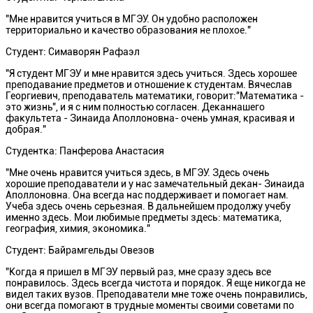
"Мне нравится учиться в МГЭУ. Он удобно расположен
территориально и качество образования не плохое."
Студент: Симаворян Рафаэл
"Я студент МГЭУ и мне нравится здесь учиться. Здесь хорошее
преподавание предметов и отношение к студентам. Вячеслав
Георгиевич, преподаватель математики, говорит:"Математика -
это жизнь", и я с ним полностью согласен. Деканнашего
факультета - Зинаида Аполлоновна- очень умная, красивая и
добрая."
Студентка: Панферова Анастасия
"Мне очень нравится учиться здесь, в МГЭУ. Здесь очень
хорошие преподаватели и у нас замечательный декан- Зинаида
Аполлоновна. Она всегда нас поддерживает и помогает нам.
Учеба здесь очень серьезная. В дальнейшем продолжу учебу
именно здесь. Мои любимые предметы здесь: математика,
география, химия, экономика."
Студент: Байрамгельды Овезов
"Когда я пришел в МГЭУ первый раз, мне сразу здесь все
понравилось. Здесь всегда чистота и порядок. Я еще никогда не
видел таких вузов. Преподаватели мне тоже очень понравились,
они всегда помогают в трудные моменты своими советами по