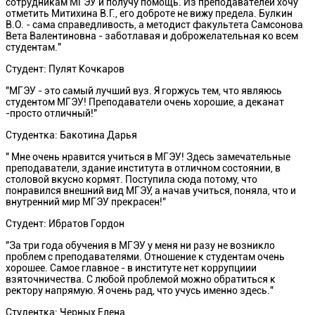
сотрудникам МГЭУ и получу помощь. Из преподавателей хочу
отметить Митихина В.Г., его доброте не вижу предела. Булкин
В.О. - сама справедливость, а методист факультета Самсонова
Вета Валентиновна - заботлавая и доброжелательная ко всем
студентам."
Студент: Пулят Кочкаров
"МГЭУ - это самый лучший вуз. Я горжусь тем, что являюсь
студентом МГЭУ! Преподаватели очень хорошие, а деканат
-просто отличный!"
Студентка: Бакотина Дарья
" Мне очень нравится учиться в МГЭУ! Здесь замечательные
преподаватели, здание института в отличном состоянии, в
столовой вкусно кормят. Поступила сюда потому, что
понравился внешний вид МГЭУ, а начав учиться, поняла, что и
внутренний мир МГЭУ прекрасен!"
Студент: Ибратов Гордон
"За три года обучения в МГЭУ у меня ни разу не возникло
проблем с преподавателями. Отношение к студентам очень
хорошее. Самое главное - в институте нет коррупциии
взяточничества. С любой проблемой можно обратиться к
ректору напрямую. Я очень рад, что учусь именно здесь."
Студентка: Черных Елена