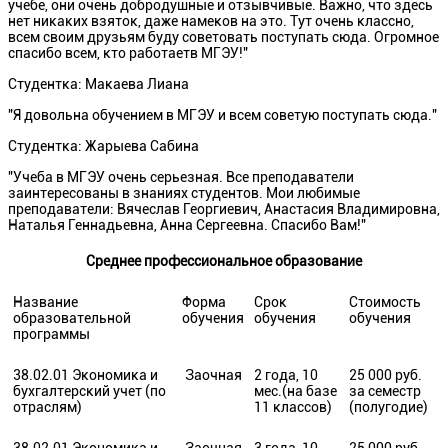
учебе, они очень добродушные и отзывчивые. Важно, что здесь
нет никаких взяток, даже намеков на это. Тут очень классно,
всем своим друзьям буду советовать поступать сюда. Огромное
спасибо всем, кто работаетв МГЭУ!"
Студентка: Макаева Лиана
"Я довольна обучением в МГЭУ и всем советую поступать сюда."
Студентка: Жарыева Сабина
"Учеба в МГЭУ очень серьезная. Все преподаватели
заинтересованы в знаниях студентов. Мои любимые
преподаватели: Вячеслав Георгиевич, Анастасия Владимировна,
Наталья Геннадьевна, Анна Сергеевна. Спасибо Вам!"
Среднее профессиональное образование
Название
Форма
Срок
Стоимость
образовательной
обучения
обучения
обучения
программы
38.02.01 Экономика и
Заочная
2 года, 10
25 000 руб.
бухгалтерский учет (по
мес.(на базе
за семестр
отраслям)
11 классов)
(полугодие)