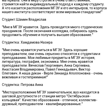
материала. Они в меру строгие и очень ответственные,
стремятся найти индивидуальный подход к каждому студенту.
А что касается расположения МГЭУ и его интерьеров, то корпуса
нашего института соответствуют всем мировым стандартам!"
Студент:Шамин Владислав
"Мне в МГЭУ нравится. Здесь проводится много студенческих
праздников. После окончания колледжа, собираюсь здесь
продолжить обучение и получить высшее образование."
Студентка: Хамдамова Назира
"Мне очень нравится учиться в МГЭУ. Здесь хорошие
преподаватели, они очень серьезно относятся к студентам и
преподаванию. Мои любимые предметы в МГЭУ: история,
литература, география, экономика. Мне очень нравятся
преподаватели: Вячеслав Георгиевич, Анна Сергеевна,
Анастасия Владимировна, Павел Геннадьевич, Виктор
Олегович. А наша декан - Верле Зинаида Аполлоновна - очень
вежливая и гостеприимная!"
Студентка: Петрова Анна
"Месторасположение МГЭУ замечательное, вуз находится в
шаговой доступности от станции метро "Октябрьская-
кольцевая". Качество образования - отличное, коллектив-
дружный, преподаватели - квалифицированные."