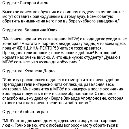
Студент: Сахаров Антон
Высокое качество обучения и активная студенческая жизнь не
могут оставить равнодушным к этому вузу. Всем советую
обратить внимание на него при выборе учебного заведения."
Студентка: Барашкина Юлия
"Мне очень нравится само здание МГЭУ, отсюда даже уходить не
хочется!!! Чистота и порядок везде, сразу видно, что всем здесь
правит ЖЕНЩИНА-РЕКТОР! Учиться тоже нравится.
Преподаватели хорошие, понимающие, добрые! В столовой
кормят нас очень вкусно. А что еще нужно студенту? Думаю в
МГЭУ есть все, что нужно для обучения!"
Студентка: Кухарева Дарья
"Институт расположен недалеко от метро и это очень удобно.
Преподаватели интересно читают лекции, разъясняя весь
материал. Мне нравится в МГЭУ и я намерена после окончания
колледжа получить в нем высшее образование. Отдельное
спасибо нашему декану - Верле Зинаиде Аполлоновне, которая
относится к нам очень трепетно и заботливо."
Студент: Акобян Тигран
"МГЭУ стал для меня домом, здесь меня окружают хорошие
люди. Точно знаю, что с любым вопросом могу обратиться к